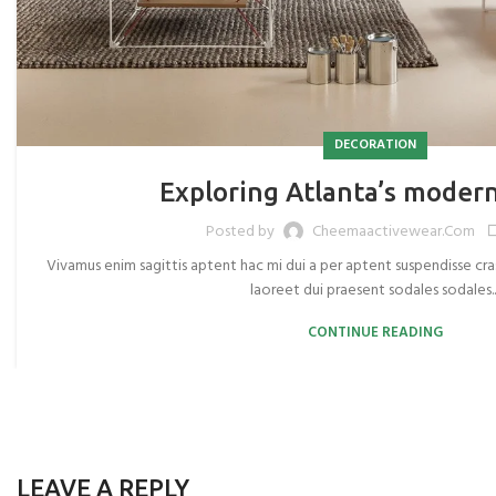
DECORATION
Exploring Atlanta’s moder
Posted by
Cheemaactivewear.com
Vivamus enim sagittis aptent hac mi dui a per aptent suspendisse c
laoreet dui praesent sodales sodales...
CONTINUE READING
LEAVE A REPLY