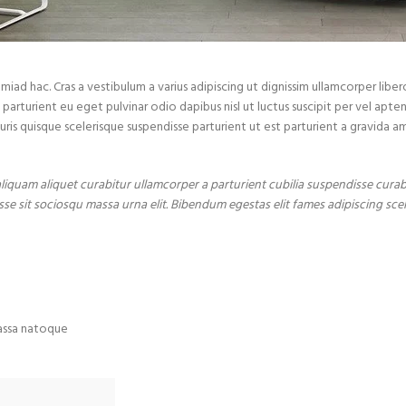
tmiad hac. Cras a vestibulum a varius adipiscing ut dignissim ullamcorper liber
s parturient eu eget pulvinar odio dapibus nisl ut luctus suscipit per vel ap
ris quisque scelerisque suspendisse parturient ut est parturient a gravida 
liquam aliquet curabitur ullamcorper a parturient cubilia suspendisse curab
e sit sociosqu massa urna elit. Bibendum egestas elit fames adipiscing scele
massa natoque