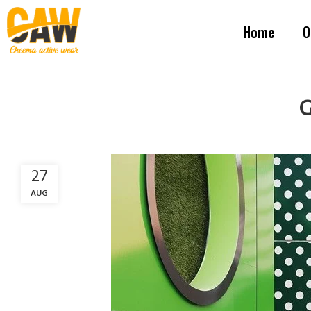
Home
O
G
27
AUG