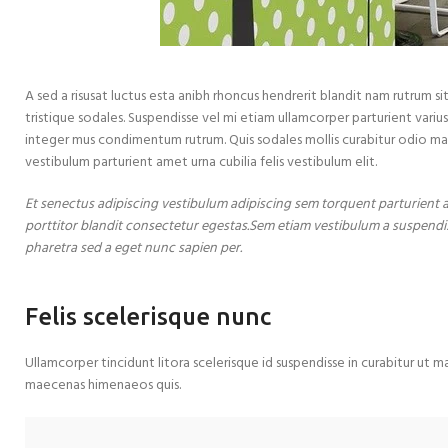
A sed a risusat luctus esta anibh rhoncus hendrerit blandit nam rutrum si
tristique sodales. Suspendisse vel mi etiam ullamcorper parturient variu
integer mus condimentum rutrum. Quis sodales mollis curabitur odio mau
vestibulum parturient amet urna cubilia felis vestibulum elit.
Et senectus adipiscing vestibulum adipiscing sem torquent parturient a
porttitor blandit consectetur egestas.Sem etiam vestibulum a suspendiss
pharetra sed a eget nunc sapien per.
Felis scelerisque nunc
Ullamcorper tincidunt litora scelerisque id suspendisse in curabitur ut 
maecenas himenaeos quis.