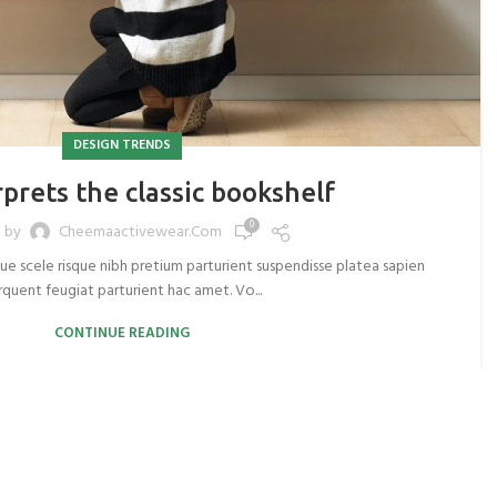
DESIGN TRENDS
prets the classic bookshelf
0
 by
Cheemaactivewear.com
que scele risque nibh pretium parturient suspendisse platea sapien
rquent feugiat parturient hac amet. Vo...
CONTINUE READING