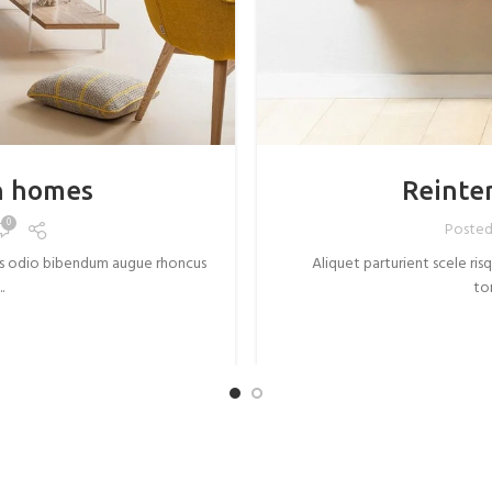
n homes
Reinter
0
Posted
ras odio bibendum augue rhoncus
Aliquet parturient scele ris
.
to