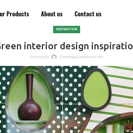
ur Products
About us
Contact us
INSPIRATION
reen interior design inspirati
Posted by
Cheemaactivewear.com