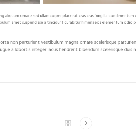
ng aliquam ornare sed ullamcorper placerat cras cras fringilla condimentum 
bulum amet suspendisse a tincidunt curabitur himenaeos elementum odio place
 porta non parturient vestibulum magna ornare scelerisque parturie
augue a lobortis integer lacus hendrerit bibendum scelerisque duis