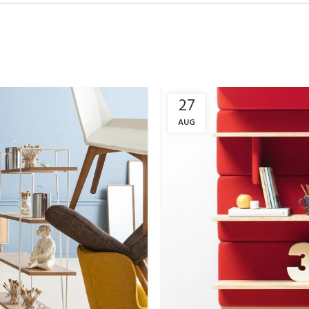
27
AUG