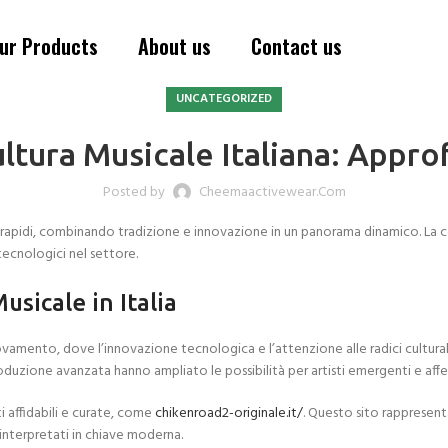
ur Products
About us
Contact us
UNCATEGORIZED
ltura Musicale Italiana: Appr
Posted by
Cheemaactivewear.com
oluti rapidi, combinando tradizione e innovazione in un panorama dinamico. La
ecnologici nel settore.
sicale in Italia
novamento, dove l’innovazione tecnologica e l’attenzione alle radici cultura
roduzione avanzata hanno ampliato le possibilità per artisti emergenti e affer
i affidabili e curate, come
chikenroad2-originale.it/
. Questo sito rappresen
einterpretati in chiave moderna.