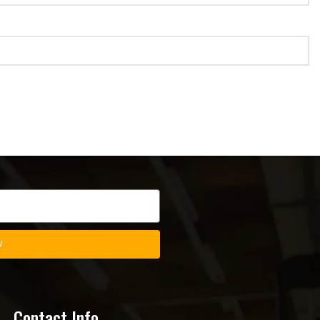
w
Contact Info