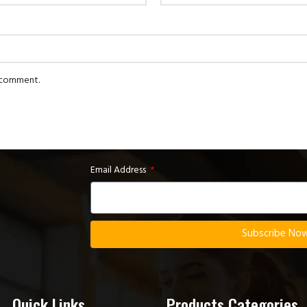
I comment.
Email Address
Subscribe No
Quick Links
Products Categories