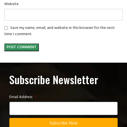
Website
Save my name, email, and website in this browser for the next
time I comment.
Subscribe Newsletter
Email Address
Subscribe Now