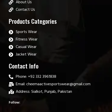
About Us
Contact Us
Products Categories
Sports Wear
Fitness Wear
Casual Wear
Jacket Wear
Contact Info
Phone: +92 332 3961838
Email: cheemaactivesportswear@gmail.com
Address: Sialkot, Punjab, Pakistan
Follow: