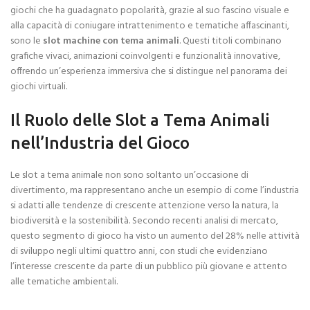
giochi che ha guadagnato popolarità, grazie al suo fascino visuale e
alla capacità di coniugare intrattenimento e tematiche affascinanti,
sono le
slot machine con tema animali
. Questi titoli combinano
grafiche vivaci, animazioni coinvolgenti e funzionalità innovative,
offrendo un’esperienza immersiva che si distingue nel panorama dei
giochi virtuali.
Il Ruolo delle Slot a Tema Animali
nell’Industria del Gioco
Le slot a tema animale non sono soltanto un’occasione di
divertimento, ma rappresentano anche un esempio di come l’industria
si adatti alle tendenze di crescente attenzione verso la natura, la
biodiversità e la sostenibilità. Secondo recenti analisi di mercato,
questo segmento di gioco ha visto un aumento del 28% nelle attività
di sviluppo negli ultimi quattro anni, con studi che evidenziano
l’interesse crescente da parte di un pubblico più giovane e attento
alle tematiche ambientali.