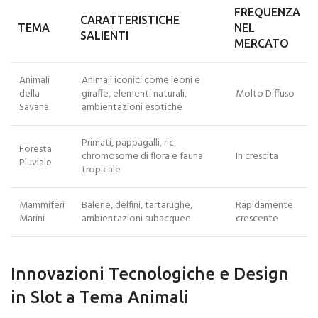
FREQUENZA
CARATTERISTICHE
TEMA
NEL
SALIENTI
MERCATO
Animali
Animali iconici come leoni e
della
giraffe, elementi naturali,
Molto Diffuso
Savana
ambientazioni esotiche
Primati, pappagalli, ric
Foresta
chromosome di flora e fauna
In crescita
Pluviale
tropicale
Mammiferi
Balene, delfini, tartarughe,
Rapidamente
Marini
ambientazioni subacquee
crescente
Innovazioni Tecnologiche e Design
in Slot a Tema Animali