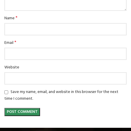
*
Name
*
Email
Website
Save my name, email, and website in this browser for the next
time I comment.