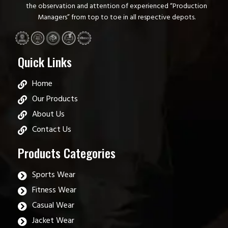
the observation and attention of experienced “Production
Managers” from top to toe in all respective depots.
Quick Links
Home
Our Products
About Us
Contact Us
Products Categories
Sports Wear
Fitness Wear
Casual Wear
Jacket Wear