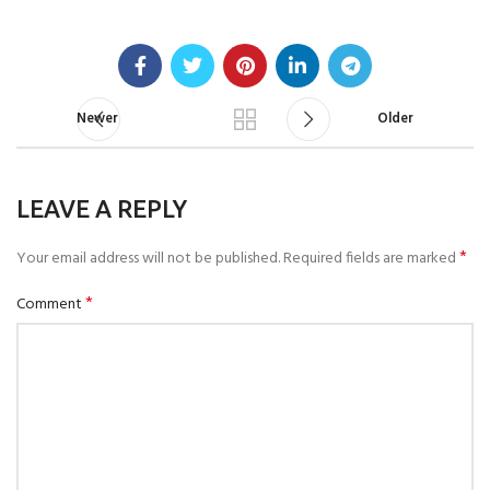
Newer
Older
LEAVE A REPLY
*
Your email address will not be published.
Required fields are marked
*
Comment