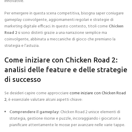
innovative.
Per emergere in questa scena competitiva, bisogna saper coniugare
gameplay coinvolgente, aggiornamenti regolari e strategie di
marketing digitale efficaci. In questo contesto, titoli come
Chicken
Road 2
si sono distinti grazie a una narrazione semplice ma
coinvolgente, abbinata a meccaniche di gioco che premiano la
strategia e l’astuzia.
Come iniziare con Chicken Road 2:
analisi delle feature e delle strategie
di successo
Se desideri capire come approcciare
come iniziare con Chicken Road
2
, è essenziale valutare alcuni aspetti chiave:
Comprendere il gameplay:
Chicken Road 2 unisce elementi di
strategia, gestione risorse e puzzle, incoraggiando i giocatori a
pianificare attentamente le mosse per avanzare nelle varie tappe.