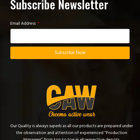
Subscribe Newsletter
Email Address
Subscribe Now
Our Quality is always superb as all our products are prepared under
the observation and attention of experienced “Production
Managers” from top to toe in all respective depots.