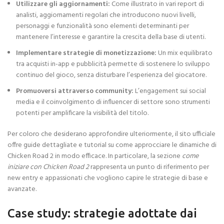
Utilizzare gli aggiornamenti:
Come illustrato in vari report di
analisti, aggiornamenti regolari che introducono nuovi livelli,
personaggi e funzionalità sono elementi determinanti per
mantenere l’interesse e garantire la crescita della base di utenti.
Implementare strategie di monetizzazione:
Un mix equilibrato
tra acquisti in-app e pubblicità permette di sostenere lo sviluppo
continuo del gioco, senza disturbare l’esperienza del giocatore.
Promuoversi attraverso community:
L’engagement sui social
media e il coinvolgimento di influencer di settore sono strumenti
potenti per amplificare la visibilità del titolo.
Per coloro che desiderano approfondire ulteriormente, il sito ufficiale
offre guide dettagliate e tutorial su come approcciare le dinamiche di
Chicken Road 2 in modo efficace. In particolare, la sezione
come
iniziare con Chicken Road 2
rappresenta un punto di riferimento per
new entry e appassionati che vogliono capire le strategie di base e
avanzate.
Case study: strategie adottate dai