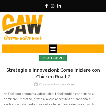
UNCATEGORIZED
Strategie e Innovazioni: Come Iniziare con
Chicken Road 2
Cheemaactivewear.com
Nell’odierno panorama videoludico, i titoli mobile continuano a
dominare il mercato, grazie alla loro accessibilità e capacità di
evolversi rapidamente in risposta alle tendenze dei giocatori. Un