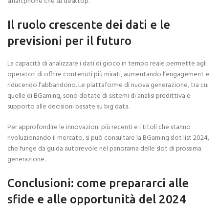
smartphone che su desktop.
Il ruolo crescente dei dati e le
previsioni per il futuro
La capacità di analizzare i dati di gioco in tempo reale permette agli
operatori di offrire contenuti più mirati, aumentando l’engagement e
riducendo l’abbandono. Le piattaforme di nuova generazione, tra cui
quelle di BGaming, sono dotate di sistemi di analisi predittiva e
supporto alle decisioni basate su big data.
Per approfondire le innovazioni più recenti e i titoli che stanno
rivoluzionando il mercato, si può consultare la BGaming slot list 2024,
che funge da guida autorevole nel panorama delle slot di prossima
generazione.
Conclusioni: come prepararci alle
sfide e alle opportunità del 2024