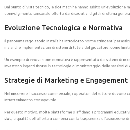
Dal punto di vista tecnico, le slot machine hanno subito un’evoluzione r
coinvolgimento sensoriale offerto dai dispositivi digitali di ultima genera
Evoluzione Tecnologica e Normativa
Il panorama regolatorio in Italia ha introdotto norme stringenti per ass
ma anche implementazioni di sistemi di tutela del giocatore, come limiti
Un esempio di innovazione normativa è rappresentato dai sistemi di ricono
investono ingenti risorse in tecnologie di monitoraggio delle sessioni di
Strategie di Marketing e Engagement
Nel rincorrere il successo commerciale, i operatori del settore devono 
intrattenimento consapevole.
Per questo motivo, molte piattaforme si affidano a programmi educativi
slot
, la qualità dell’offerta si combina con la trasparenza e l’assunzione d