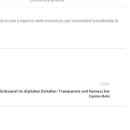
Conformità all’ADM
sociale e rispetto delle normative, per consolidare la leadership di
Older
cksspiel im digitalen Zeitalter: Transparenz und Fairness bei
Casino-Boni