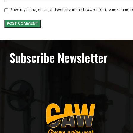
Save my name, email, and website in this browser for the next time 
Subscribe Newsletter