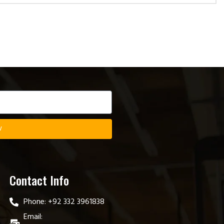
w
Contact Info
Phone: +92 332 3961838
Email: