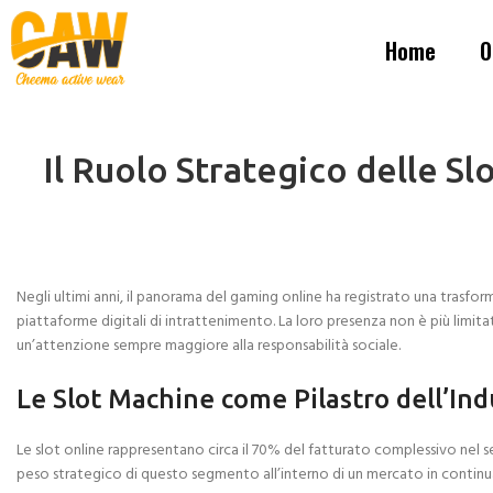
Home
O
Il Ruolo Strategico delle S
Negli ultimi anni, il panorama del gaming online ha registrato una trasfor
piattaforme digitali di intrattenimento. La loro presenza non è più limitat
un’attenzione sempre maggiore alla responsabilità sociale.
Le Slot Machine come Pilastro dell’Indu
Le slot online rappresentano circa il
70%
del fatturato complessivo nel se
peso strategico di questo segmento all’interno di un mercato in continu