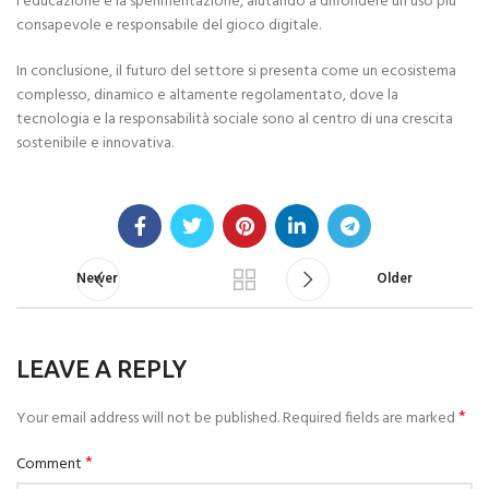
l’educazione e la sperimentazione, aiutando a diffondere un uso più
consapevole e responsabile del gioco digitale.
In conclusione, il futuro del settore si presenta come un ecosistema
complesso, dinamico e altamente regolamentato, dove la
tecnologia e la responsabilità sociale sono al centro di una crescita
sostenibile e innovativa.
Newer
Older
LEAVE A REPLY
*
Your email address will not be published.
Required fields are marked
*
Comment