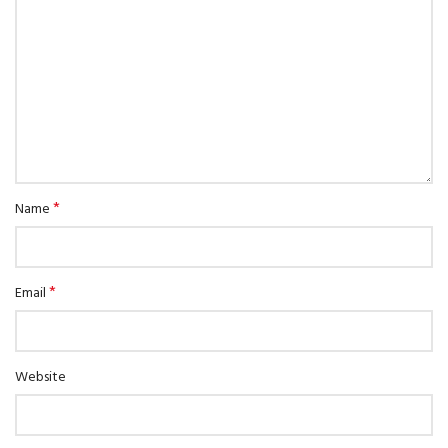
*
Name
*
Email
Website