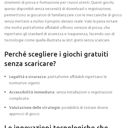
strumenti di prova e formazione per i nuovi utenti. Questi giochi,
spesso disponibili senza necessità di download o registrazione,
permettono ai giocatori di familiarizzare con le meccaniche di gioco
senza mettere a rischio il proprio denaro reale. Vale la pena notare
che molte piattaforme affidabili offrono versioni di prova, che
rispettano gli standard di sicurezza e trasparenza, facendo uso di
tecnologie come quella illustrata su slot gratis senza scaricare.
Perché scegliere i giochi gratuiti
senza scaricare?
Legalità e sicurezza:
piattaforme affidabili rispettano le
normative vigenti.
Accessibilità immediata:
senza installazioni o registrazioni
complicate.
Valutazione delle strategie:
possibilità di testare diversi
approcci di gioco.
Le innovazioni tecnologiche che