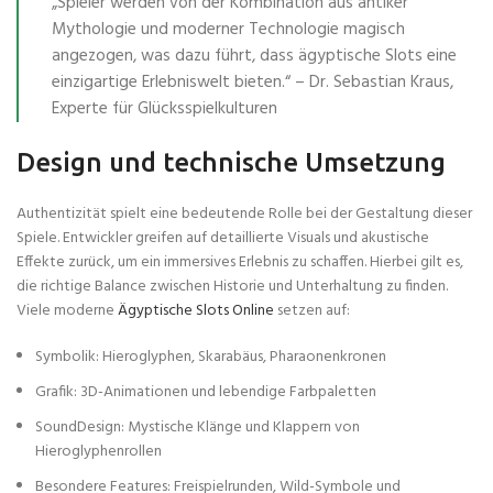
„Spieler werden von der Kombination aus antiker
Mythologie und moderner Technologie magisch
angezogen, was dazu führt, dass ägyptische Slots eine
einzigartige Erlebniswelt bieten.“ – Dr. Sebastian Kraus,
Experte für Glücksspielkulturen
Design und technische Umsetzung
Authentizität spielt eine bedeutende Rolle bei der Gestaltung dieser
Spiele. Entwickler greifen auf detaillierte Visuals und akustische
Effekte zurück, um ein immersives Erlebnis zu schaffen. Hierbei gilt es,
die richtige Balance zwischen Historie und Unterhaltung zu finden.
Viele moderne
Ägyptische Slots Online
setzen auf:
Symbolik:
Hieroglyphen, Skarabäus, Pharaonenkronen
Grafik:
3D-Animationen und lebendige Farbpaletten
SoundDesign:
Mystische Klänge und Klappern von
Hieroglyphenrollen
Besondere Features:
Freispielrunden, Wild-Symbole und