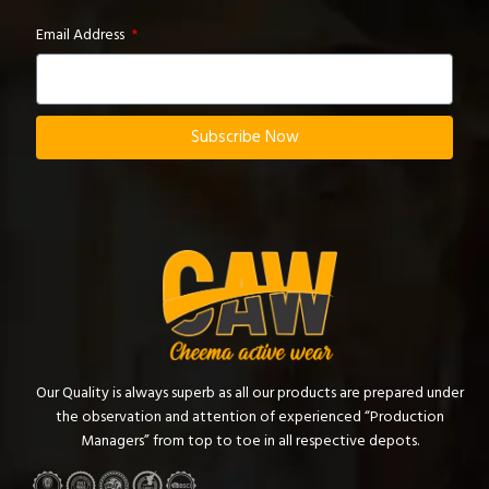
Email Address
Subscribe Now
Our Quality is always superb as all our products are prepared under
the observation and attention of experienced “Production
Managers” from top to toe in all respective depots.