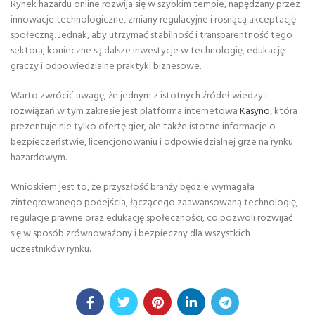
Rynek hazardu online rozwija się w szybkim tempie, napędzany przez
innowacje technologiczne, zmiany regulacyjne i rosnącą akceptację
społeczną. Jednak, aby utrzymać stabilność i transparentność tego
sektora, konieczne są dalsze inwestycje w technologię, edukację
graczy i odpowiedzialne praktyki biznesowe.
Warto zwrócić uwagę, że jednym z istotnych źródeł wiedzy i
rozwiązań w tym zakresie jest platforma internetowa
Kasyno
, która
prezentuje nie tylko ofertę gier, ale także istotne informacje o
bezpieczeństwie, licencjonowaniu i odpowiedzialnej grze na rynku
hazardowym.
Wnioskiem jest to, że przyszłość branży będzie wymagała
zintegrowanego podejścia, łączącego zaawansowaną technologię,
regulacje prawne oraz edukację społeczności, co pozwoli rozwijać
się w sposób zrównoważony i bezpieczny dla wszystkich
uczestników rynku.