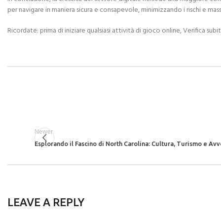
per navigare in maniera sicura e consapevole, minimizzando i rischi e mass
Ricordate: prima di iniziare qualsiasi attività di gioco online, Verifica sub
Newer
Esplorando il Fascino di North Carolina: Cultura, Turismo e Av
LEAVE A REPLY