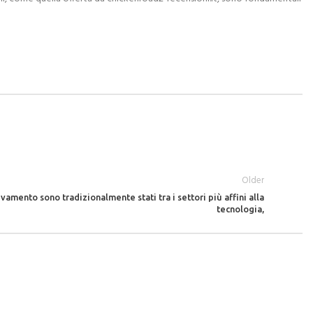
Older
levamento sono tradizionalmente stati tra i settori più affini alla
tecnologia,