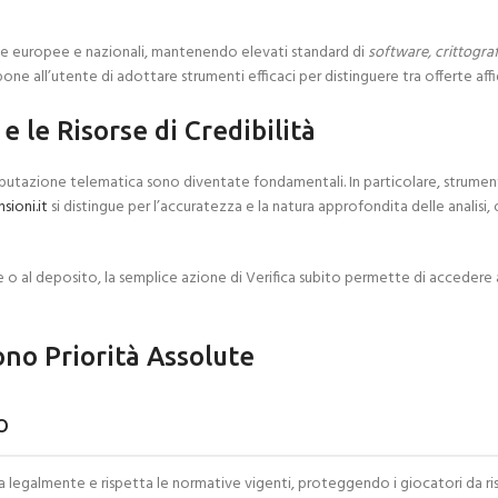
ive europee e nazionali, mantenendo elevati standard di
software, crittograf
all’utente di adottare strumenti efficaci per distinguere tra offerte affida
e le Risorse di Credibilità
a reputazione telematica sono diventate fondamentali. In particolare, strume
sioni.it
si distingue per l’accuratezza e la natura approfondita delle analisi, 
one o al deposito, la semplice azione di Verifica subito permette di acceder
ono Priorità Assolute
O
a legalmente e rispetta le normative vigenti, proteggendo i giocatori da risc