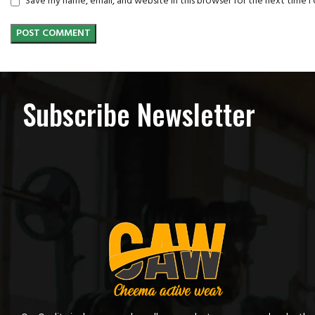
Save my name, email, and website in this browser for the next time 
Subscribe Newsletter