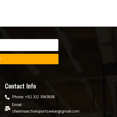
w
Contact Info
Phone: +92 332 3961838
Email:
cheemaactivesportswear@gmail.com