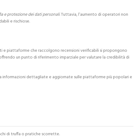
ia e protezione dei dati personali
. Tuttavia, l’aumento di operatori non
bili e rischiose.
nti e piattaforme che raccolgono recensioni verificabili si propongono
offrendo un punto di riferimento imparziale per valutare la credibilità di
e a informazioni dettagliate e aggiornate sulle piattaforme più popolari e
hi di truffa o pratiche scorrette.