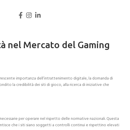
ità nel Mercato del Gaming
a crescente importanza dell’intrattenimento digitale, la domanda di
to la credibilità dei siti di gioco, alla ricerca di iniziative che
ni necessarie per operare nel rispetto delle normative nazionali. Questa
ntisce che i siti siano soggetti a controlli continui e rispettino elevati